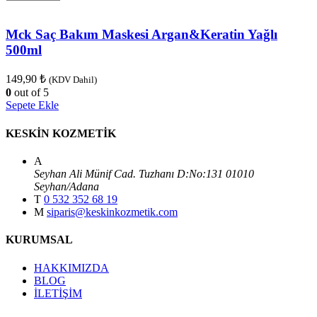
Mck Saç Bakım Maskesi Argan&Keratin Yağlı
500ml
149,90
₺
(KDV Dahil)
0
out of 5
Sepete Ekle
KESKİN KOZMETİK
A
Seyhan Ali Münif Cad. Tuzhanı D:No:131 01010
Seyhan/Adana
T
0 532 352 68 19
M
siparis@keskinkozmetik.com
KURUMSAL
HAKKIMIZDA
BLOG
İLETİŞİM