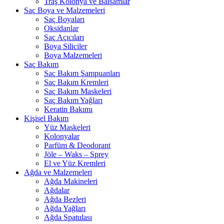
Traş Kolonya ve Balsamlar
Saç Boya ve Malzemeleri
Saç Boyaları
Oksidanlar
Saç Açıcıları
Boya Siliciler
Boya Malzemeleri
Saç Bakım
Saç Bakım Şampuanları
Saç Bakım Kremleri
Saç Bakım Maskeleri
Saç Bakım Yağları
Keratin Bakımı
Kişisel Bakım
Yüz Maskeleri
Kolonyalar
Parfüm & Deodorant
Jöle – Waks – Sprey
El ve Yüz Kremleri
Ağda ve Malzemeleri
Ağda Makineleri
Ağdalar
Ağda Bezleri
Ağda Yağları
Ağda Spatulası