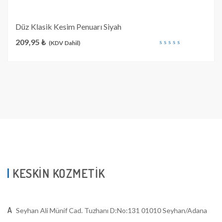
Düz Klasik Kesim Penuarı Siyah
209,95
₺
(KDV Dahil)
out
of
5
KESKİN KOZMETİK
A
Seyhan Ali Münif Cad. Tuzhanı D:No:131 01010 Seyhan/Adana