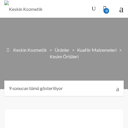
0
Keskin Kozmetik
>
Ürünler
>
Kuaför Malzemeleri
>
Kesim Örtüleri
9 sonucun tümü gösteriliyor