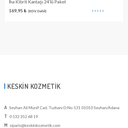
İha Kibrit Kantaşı 24’lü Paket
169,95
₺
(KDV Dahil)
out
of
5
KESKİN KOZMETİK
A
Seyhan Ali Münif Cad. Tuzhanı D:No:131 01010 Seyhan/Adana
T
0 532 352 68 19
M
siparis@keskinkozmetik.com