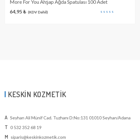
More For You Ahşap Ağda Spatulası 100 Adet
64,95
₺
(KDV Dahil)
out
of
5
KESKİN KOZMETİK
A
Seyhan Ali Münif Cad. Tuzhanı D:No:131 01010 Seyhan/Adana
T
0 532 352 68 19
M
siparis@keskinkozmetik.com