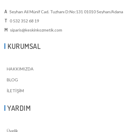
A
Seyhan Ali Münif Cad. Tuzhanı D:No:131 01010 Seyhan/Adana
T
0 532 352 68 19
M
siparis@keskinkozmetik.com
KURUMSAL
HAKKIMIZDA
BLOG
İLETİŞİM
YARDIM
Üyelik