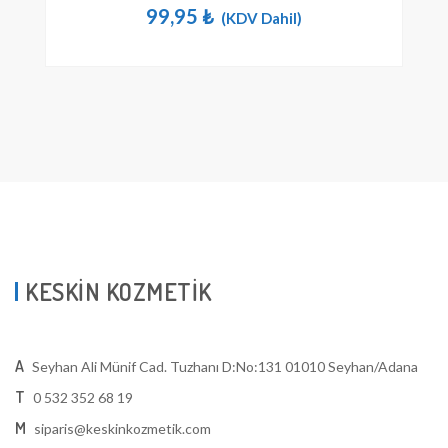
99,95
₺
(KDV Dahil)
KESKİN KOZMETİK
A
Seyhan Ali Münif Cad. Tuzhanı D:No:131 01010 Seyhan/Adana
T
0 532 352 68 19
M
siparis@keskinkozmetik.com