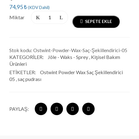
74,95
₺
(KDV Dahil)
Miktar
SEPETE EKLE
Stok kodu:
Ostwint-Powder-Wax-Saç-Şekillendirici-05
KATEGORILER:
Jöle - Waks - Sprey
,
Kişisel Bakım
Ürünleri
ETIKETLER:
Ostwint Powder Wax Saç Şekillendirici
05
,
saç pudrası
PAYLAŞ: