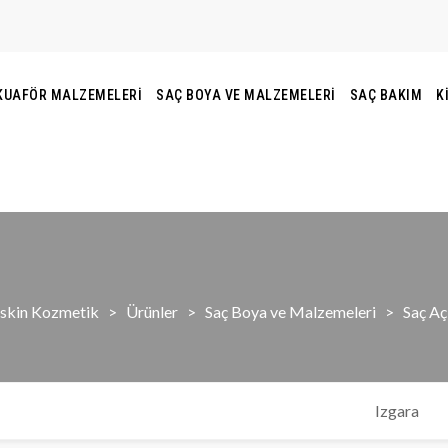
KUAFÖR MALZEMELERI
SAÇ BOYA VE MALZEMELERI
SAÇ BAKIM
K
skin Kozmetik
>
Ürünler
>
Saç Boya ve Malzemeleri
>
Saç Açı