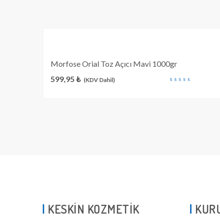
Morfose Orial Toz Açıcı Mavi 1000gr
599,95
₺
(KDV Dahil)
out
of
5
KESKİN KOZMETİK
KUR