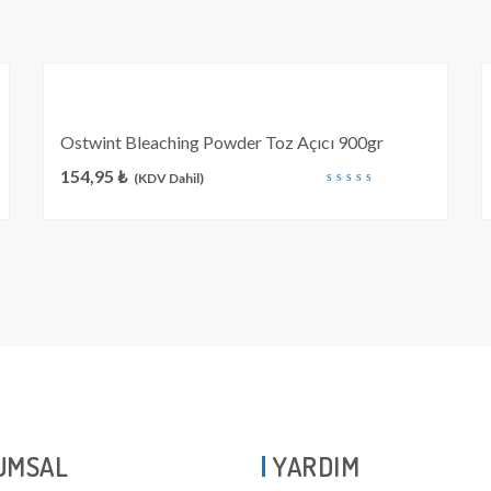
Ostwint Bleaching Powder Toz Açıcı 900gr
154,95
₺
(KDV Dahil)
out
of
5
UMSAL
YARDIM